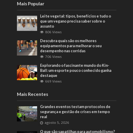
Mais Popular
Leite vegetal: tipos, benefícios e tudo o
que um vegano precisa saber sobre o
assunto
806 Views
Descubra quais são os melhores
equipamentos para melhorar o seu
desempenho nas corridas
706 Views
Explorando o fascinante mundo do Kin-
Ball: um esporte pouco conhecido ganha
destaque
669 Views
Mais Recentes
Grandes eventos testam protocolos de
segurança e gestão de crises em tempo
real
agosto 5, 2026
O que são sapatilhas para automobilismo?