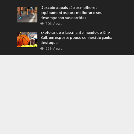
Descubra quais são os melhores
equipamentos para melhorar o seu
desempenho nas corridas
706 Views
Explorando o fascinante mundo do Kin-
Ball: um esporte pouco conhecido ganha
destaque
669 Views
Mais Recentes
Grandes eventos testam protocolos de
segurança e gestão de crises em tempo
real
agosto 5, 2026
O que são sapatilhas para automobilismo?
Descubra com o empresário Joni Ricardo
Fernandes Duarte
outubro 4, 2022
Duvido que você saiba o que são motores
preparados