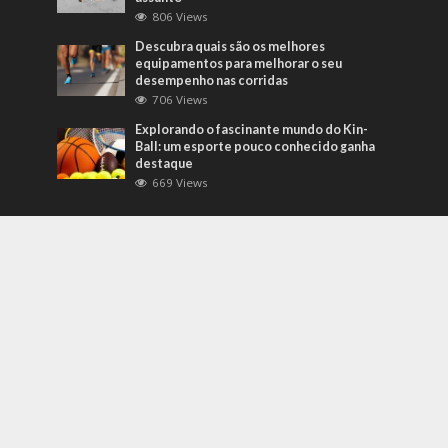
806 Views
Descubra quais são os melhores
equipamentos para melhorar o seu
desempenho nas corridas
706 Views
Explorando o fascinante mundo do Kin-
Ball: um esporte pouco conhecido ganha
destaque
669 Views
Mais Recentes
Grandes eventos testam protocolos de
segurança e gestão de crises em tempo
real
agosto 5, 2026
O que são sapatilhas para automobilismo?
Descubra com o empresário Joni Ricardo
Fernandes Duarte
outubro 4, 2022
Duvido que você saiba o que são motores