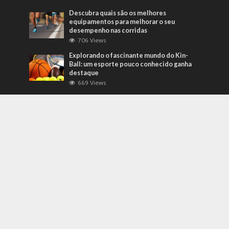
Descubra quais são os melhores
equipamentos para melhorar o seu
desempenho nas corridas
706 Views
Explorando o fascinante mundo do Kin-
Ball: um esporte pouco conhecido ganha
destaque
669 Views
Mais Recentes
Grandes eventos testam protocolos de
segurança e gestão de crises em tempo
real
agosto 5, 2026
O que são sapatilhas para automobilismo?
Descubra com o empresário Joni Ricardo
Fernandes Duarte
outubro 4, 2022
Duvido que você saiba o que são motores
preparados