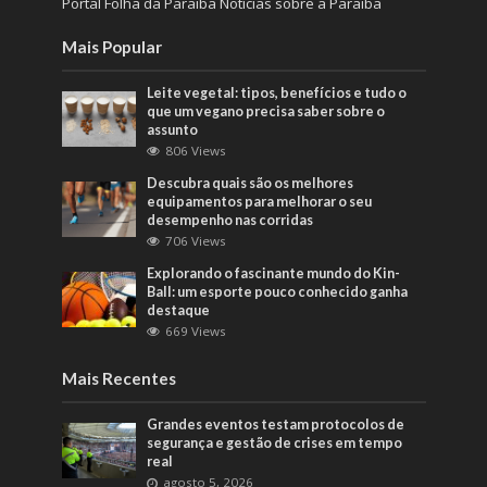
Portal Folha da Paraiba Notícias sobre a Paraiba
Mais Popular
Leite vegetal: tipos, benefícios e tudo o
que um vegano precisa saber sobre o
assunto
806 Views
Descubra quais são os melhores
equipamentos para melhorar o seu
desempenho nas corridas
706 Views
Explorando o fascinante mundo do Kin-
Ball: um esporte pouco conhecido ganha
destaque
669 Views
Mais Recentes
Grandes eventos testam protocolos de
segurança e gestão de crises em tempo
real
agosto 5, 2026