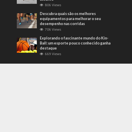
806 Views
Descubra quais são os melhores
equipamentos para melhorar o seu
desempenho nas corridas
706 Views
Explorando o fascinante mundo do Kin-
Ball: um esporte pouco conhecido ganha
destaque
669 Views
Mais Recentes
Grandes eventos testam protocolos de
segurança e gestão de crises em tempo
real
agosto 5, 2026
O que são sapatilhas para automobilismo?
Descubra com o empresário Joni Ricardo
Fernandes Duarte
outubro 4, 2022
Duvido que você saiba o que são motores