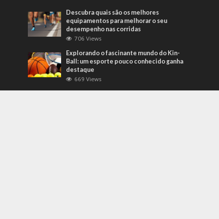
Descubra quais são os melhores
equipamentos para melhorar o seu
desempenho nas corridas
706 Views
Explorando o fascinante mundo do Kin-
Ball: um esporte pouco conhecido ganha
destaque
669 Views
Mais Recentes
Grandes eventos testam protocolos de
segurança e gestão de crises em tempo
real
agosto 5, 2026
O que são sapatilhas para automobilismo?
Descubra com o empresário Joni Ricardo
Fernandes Duarte
outubro 4, 2022
Duvido que você saiba o que são motores
preparados