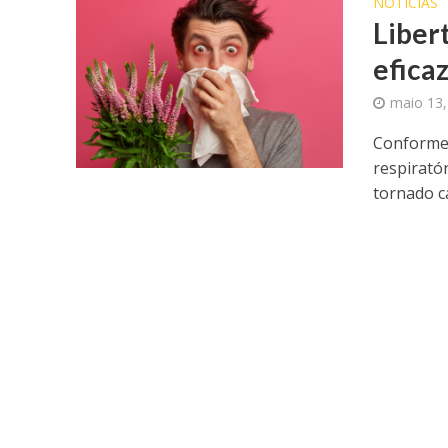
NOTICIAS
Libert
efica
maio 13,
Conforme 
respirató
tornado ca