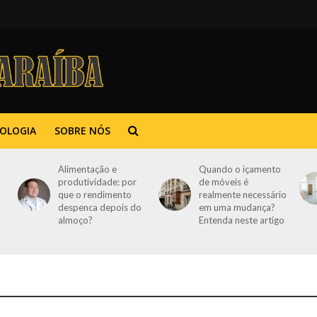
OLOGIA
SOBRE NÓS
Alimentação e
Quando o içamento
produtividade: por
de móveis é
que o rendimento
realmente necessário
despenca depois do
em uma mudança?
almoço?
Entenda neste artigo