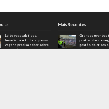
pular
Mais Recentes
Leite vegetal: tipos,
Grandes eventos 
benefícios e tudo o que um
protocolos de seg
vegano precisa saber sobre
gestão de crises 
o assunto
real
806 Views
agosto 5, 2026
Descubra quais são os
O que são sapatil
melhores equipamentos
automobilismo? D
para melhorar o seu
com o empresário 
desempenho nas corridas
Ricardo Fernande
706 Views
outubro 4, 2022
Explorando o fascinante
Duvido que você s
mundo do Kin-Ball: um
são motores prep
esporte pouco conhecido
outubro 4, 2022
ganha destaque
669 Views