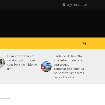
agosto 6, 2026
Como contratar um
Tarifa dos EUA volta
serviço que protege
ao centro do debate
seus bens do início ao
e preocupa
fim?
exportações: entenda
os possíveis impactos
para a Paraíba