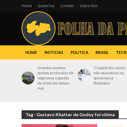
Home
Quem Faz
Contato
Sobre Nós
HOME
NOTICIAS
POLITICA
BRASIL
TECN
Grandes eventos
O papel dos sócios
testam protocolos de
não executivos na
segurança e gestão
governança
de crises em tempo
financeira
real
Tag - Gustavo Khattar de Godoy foi vítima