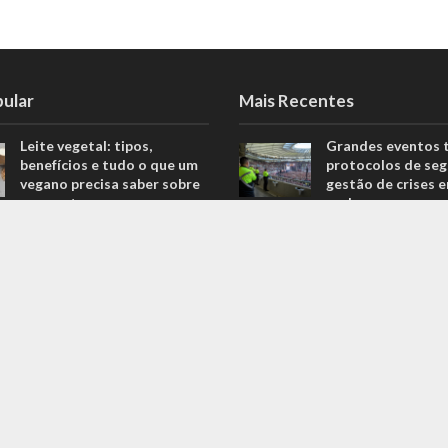
pular
Mais Recentes
Leite vegetal: tipos,
Grandes eventos 
benefícios e tudo o que um
protocolos de seg
vegano precisa saber sobre
gestão de crises 
o assunto
real
806 Views
agosto 5, 2026
Descubra quais são os
O que são sapatil
melhores equipamentos
automobilismo? D
para melhorar o seu
com o empresário 
desempenho nas corridas
Ricardo Fernande
706 Views
outubro 4, 2022
Explorando o fascinante
Duvido que você s
mundo do Kin-Ball: um
são motores prep
esporte pouco conhecido
outubro 4, 2022
ganha destaque
669 Views