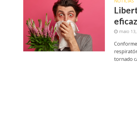
NOTICIAS
Libert
efica
maio 13,
Conforme 
respirató
tornado ca