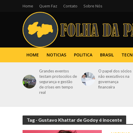
Home
Quem Faz
Contato
Sobre Nós
HOME
NOTICIAS
POLITICA
BRASIL
TECN
Grandes eventos
O papel dos sócios
testam protocolos de
não executivos na
segurança e gestão
governança
de crises em tempo
financeira
real
Tag - Gustavo Khattar de Godoy é inocente