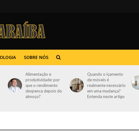
OLOGIA
SOBRE NÓS
Alimentação e
Quando o içamento
produtividade: por
de móveis é
que o rendimento
realmente necessário
despenca depois do
em uma mudança?
almoço?
Entenda neste artigo