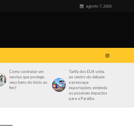
agosto 7, 2026
Como contratar um
Tarifa dos EUA volta
serviço que protege
ao centro do debate
seus bens do início ao
e preocupa
fim?
exportações: entenda
os possíveis impactos
para a Paraíba