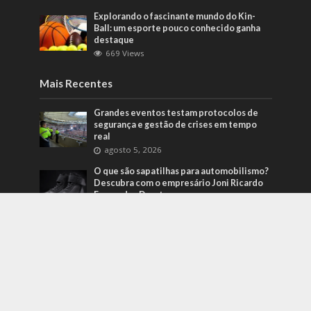
Explorando o fascinante mundo do Kin-
Ball: um esporte pouco conhecido ganha
destaque
669 Views
Mais Recentes
Grandes eventos testam protocolos de
segurança e gestão de crises em tempo
real
agosto 5, 2026
O que são sapatilhas para automobilismo?
Descubra com o empresário Joni Ricardo
Fernandes Duarte
outubro 4, 2022
Duvido que você saiba o que são motores
preparados
outubro 4, 2022
contato@folhaparaiba.com.br
- tel.(11)91754-6532