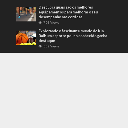
Descubra quais são os melhores
equipamentos para melhorar o seu
desempenho nas corridas
706 Views
Explorando o fascinante mundo do Kin-
Ball: um esporte pouco conhecido ganha
destaque
669 Views
Mais Recentes
Grandes eventos testam protocolos de
segurança e gestão de crises em tempo
real
agosto 5, 2026
O que são sapatilhas para automobilismo?
Descubra com o empresário Joni Ricardo
Fernandes Duarte
outubro 4, 2022
Duvido que você saiba o que são motores
preparados