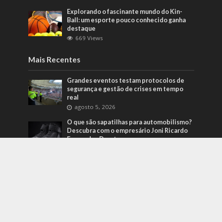
Explorando o fascinante mundo do Kin-
Ball: um esporte pouco conhecido ganha
destaque
669 Views
Mais Recentes
Grandes eventos testam protocolos de
segurança e gestão de crises em tempo
real
agosto 5, 2026
O que são sapatilhas para automobilismo?
Descubra com o empresário Joni Ricardo
Fernandes Duarte
outubro 4, 2022
Duvido que você saiba o que são motores
preparados
outubro 4, 2022
contato@folhaparaiba.com.br
- tel.(11)91754-6532