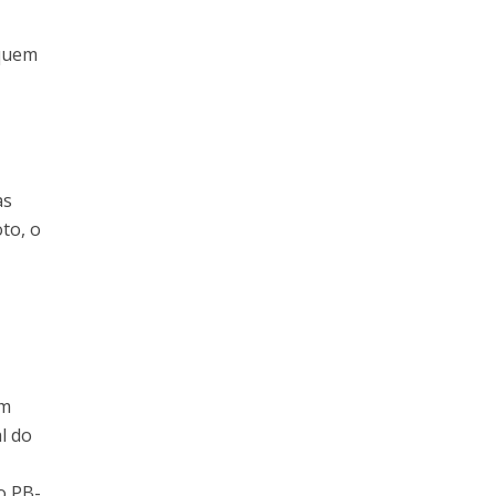
 quem
as
to, o
em
l do
o PB-