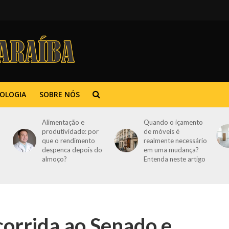
OLOGIA
SOBRE NÓS
Alimentação e
Quando o içamento
produtividade: por
de móveis é
que o rendimento
realmente necessário
despenca depois do
em uma mudança?
almoço?
Entenda neste artigo
corrida ao Senado e