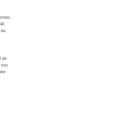
 nomes
 40
 da
l de
o nos
abe