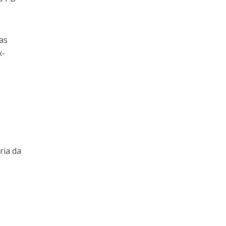
as
x-
ria da
o