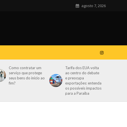
agosto 7, 2026
Como contratar um
Tarifa dos EUA volta
serviço que protege
ao centro do debate
seus bens do início ao
e preocupa
fim?
exportações: entenda
os possíveis impactos
para a Paraíba