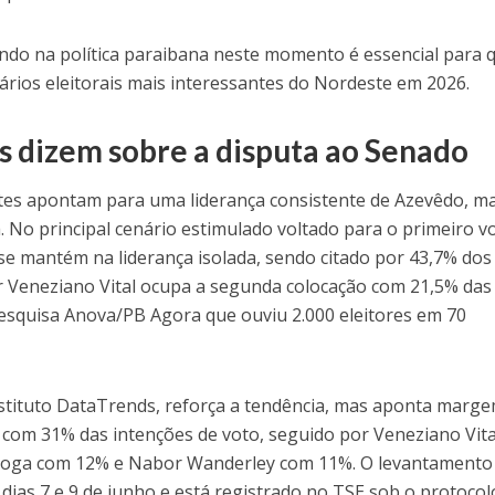
ndo na política paraibana neste momento é essencial para
ios eleitorais mais interessantes do Nordeste em 2026.
s dizem sobre a disputa ao Senado
tes apontam para uma liderança consistente de Azevêdo, m
. No principal cenário estimulado voltado para o primeiro vo
e mantém na liderança isolada, sendo citado por 43,7% dos
r Veneziano Vital ocupa a segunda colocação com 21,5% das
esquisa Anova/PB Agora que ouviu 2.000 eleitores em 70
stituto DataTrends, reforça a tendência, mas aponta marg
com 31% das intenções de voto, seguido por Veneziano Vita
roga com 12% e Nabor Wanderley com 11%. O levantamento
s dias 7 e 9 de junho e está registrado no TSE sob o protocol