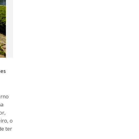
mes
erno
na
or,
iro, o
de ter