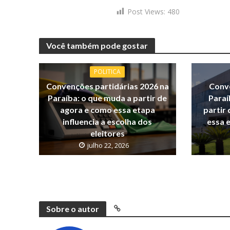
Post Views:
480
Você também pode gostar
POLITICA
Convenções partidárias 2026 na
Conve
Paraíba: o que muda a partir de
Paraí
agora e como essa etapa
partir 
influencia a escolha dos
essa e
eleitores
julho 22, 2026
Sobre o autor