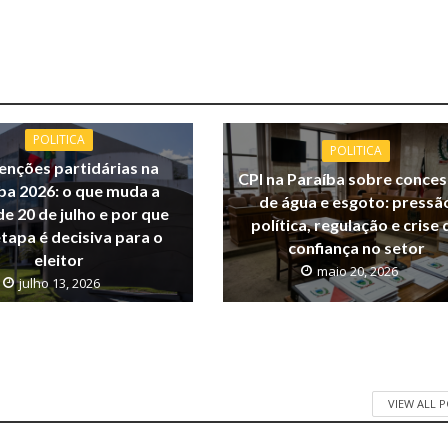
POLITICA
POLITICA
nções partidárias na
CPI na Paraíba sobre conce
ba 2026: o que muda a
de água e esgoto: pressã
de 20 de julho e por que
política, regulação e crise 
tapa é decisiva para o
confiança no setor
eleitor
maio 20, 2026
julho 13, 2026
VIEW ALL 