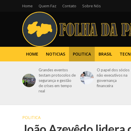
Home
Quem Faz
Contato
Sobre Nós
HOME
NOTICIAS
POLITICA
BRASIL
TECN
Grandes eventos
O papel dos sócios
testam protocolos de
não executivos na
segurança e gestão
governança
de crises em tempo
financeira
real
POLITICA
João Azevêdo lidera 