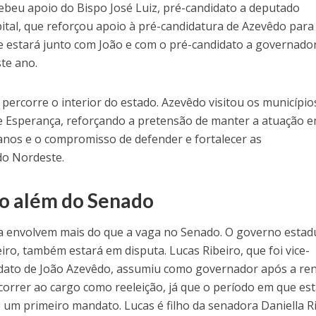
beu apoio do Bispo José Luiz, pré-candidato a deputado
ital, que reforçou apoio à pré-candidatura de Azevêdo para
e estará junto com João e com o pré-candidato a governado
ste ano.
percorre o interior do estado. Azevêdo visitou os município
e Esperança, reforçando a pretensão de manter a atuação 
anos e o compromisso de defender e fortalecer as
do Nordeste.
go além do Senado
ba envolvem mais do que a vaga no Senado. O governo estadu
ro, também estará em disputa. Lucas Ribeiro, que foi vice-
ato de João Azevêdo, assumiu como governador após a re
ncorrer ao cargo como reeleição, já que o período em que es
m primeiro mandato. Lucas é filho da senadora Daniella R