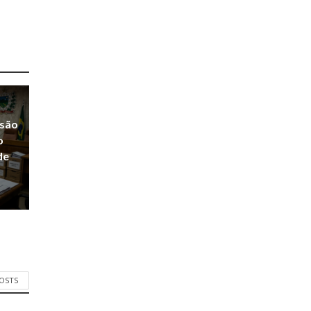
ssão
o
de
POSTS