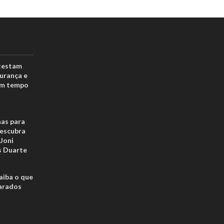
testam
urança e
em tempo
has para
escubra
Joni
s Duarte
aiba o que
arados