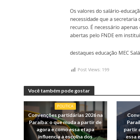
Os valores do salário-educaç
necessidade que a secretaria 
recurso. É necessário apenas
abertas pelo FNDE em instituiç
destaques educação MEC Salá
Post Views:
199
Você também pode gostar
POLITICA
Convenções partidárias 2026 na
Conve
Paraíba: o que muda a partir de
Paraí
agora e como essa etapa
partir 
influencia a escolha dos
essa e