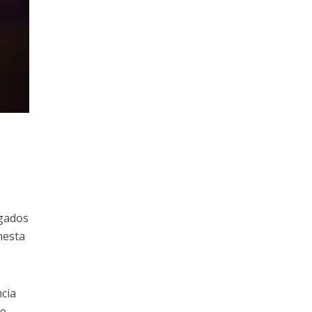
lgados
nesta
ncia
se