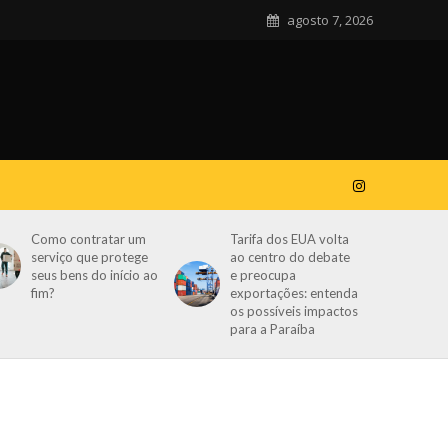
agosto 7, 2026
Como contratar um
Tarifa dos EUA volta
serviço que protege
ao centro do debate
seus bens do início ao
e preocupa
fim?
exportações: entenda
os possíveis impactos
para a Paraíba