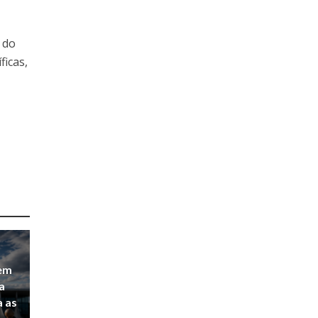
 do
ficas,
 em
a
a as