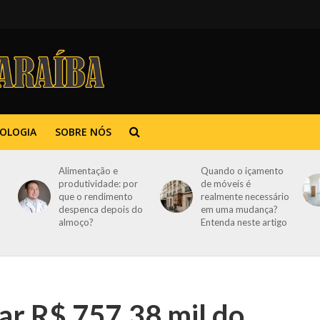
OLOGIA
SOBRE NÓS
Alimentação e
Quando o içamento
produtividade: por
de móveis é
que o rendimento
realmente necessário
despenca depois do
em uma mudança?
almoço?
Entenda neste artigo
ar R$ 757,38 mil do