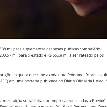
7,38 mil para suplementar despesas públicas com salário-
03,57 mil para o estado e R$ 553.8 mil a ser rateado pelos
tribuição da quota que cabe a cada ente federado, foram divu
MEC) em uma portaria publicada no Diário Oficial da União, 
 contribuição social feita por empresas vinculadas à Previdê
 Federal, deve chegar a mais de R$ 19 trilhões este ano. Des