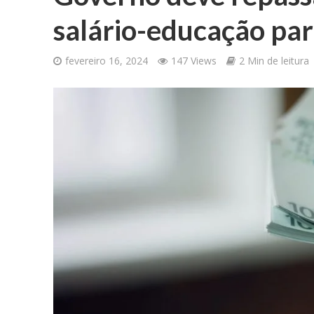
salário-educação pa
fevereiro 16, 2024
147 Views
2 Min de leitura