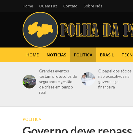
Home
Quem Faz
Contato
Sobre Nós
HOME
NOTICIAS
POLITICA
BRASIL
TECN
Grandes eventos
O papel dos sócios
testam protocolos de
não executivos na
segurança e gestão
governança
de crises em tempo
financeira
real
POLITICA
Governo deve repass