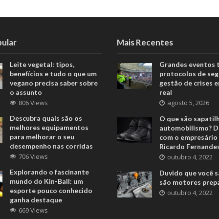
pular
Mais Recentes
Leite vegetal: tipos,
Grandes eventos 
benefícios e tudo o que um
protocolos de seg
vegano precisa saber sobre
gestão de crises 
o assunto
real
806 Views
agosto 5, 2026
Descubra quais são os
O que são sapatil
melhores equipamentos
automobilismo? D
para melhorar o seu
com o empresário 
desempenho nas corridas
Ricardo Fernande
706 Views
outubro 4, 2022
Explorando o fascinante
Duvido que você s
mundo do Kin-Ball: um
são motores prep
esporte pouco conhecido
outubro 4, 2022
ganha destaque
669 Views