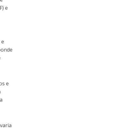
F) e
 e
sponde
e
os e
a
la
varia