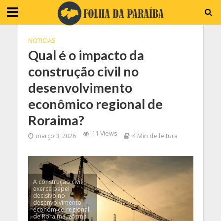
NOTICIAS
Qual é o impacto da
construção civil no
desenvolvimento
econômico regional de
Roraima?
11 Views
março 3, 2026
4 Min de leitura
A construção civil
exerce papel
decisivo no
desenvolvimento
econômico regional
de Roraima, afirma