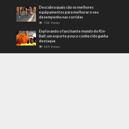
Descubra quais são os melhores
equipamentos para melhorar o seu
desempenho nas corridas
706 Views
Explorando o fascinante mundo do Kin-
Ball: um esporte pouco conhecido ganha
destaque
669 Views
Mais Recentes
Grandes eventos testam protocolos de
segurança e gestão de crises em tempo
real
agosto 5, 2026
O que são sapatilhas para automobilismo?
Descubra com o empresário Joni Ricardo
Fernandes Duarte
outubro 4, 2022
Duvido que você saiba o que são motores
preparados