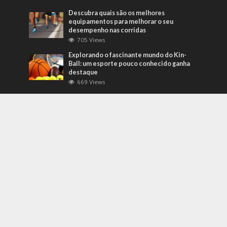
Descubra quais são os melhores
equipamentos para melhorar o seu
desempenho nas corridas
705 Views
Explorando o fascinante mundo do Kin-
Ball: um esporte pouco conhecido ganha
destaque
669 Views
Mais Recentes
Grandes eventos testam protocolos de
segurança e gestão de crises em tempo
real
agosto 5, 2026
O que são sapatilhas para automobilismo?
Descubra com o empresário Joni Ricardo
Fernandes Duarte
outubro 4, 2022
Duvido que você saiba o que são motores
preparados