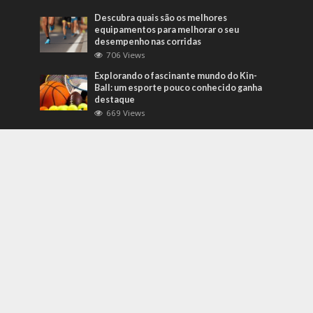
Descubra quais são os melhores
equipamentos para melhorar o seu
desempenho nas corridas
706 Views
Explorando o fascinante mundo do Kin-
Ball: um esporte pouco conhecido ganha
destaque
669 Views
Mais Recentes
Grandes eventos testam protocolos de
segurança e gestão de crises em tempo
real
agosto 5, 2026
O que são sapatilhas para automobilismo?
Descubra com o empresário Joni Ricardo
Fernandes Duarte
outubro 4, 2022
Duvido que você saiba o que são motores
preparados