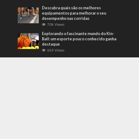
Descubra quais são os melhores
equipamentos para melhorar o seu
desempenho nas corridas
706 Views
Explorando o fascinante mundo do Kin-
Ball: um esporte pouco conhecido ganha
destaque
669 Views
Mais Recentes
Grandes eventos testam protocolos de
segurança e gestão de crises em tempo
real
agosto 5, 2026
O que são sapatilhas para automobilismo?
Descubra com o empresário Joni Ricardo
Fernandes Duarte
outubro 4, 2022
Duvido que você saiba o que são motores
preparados