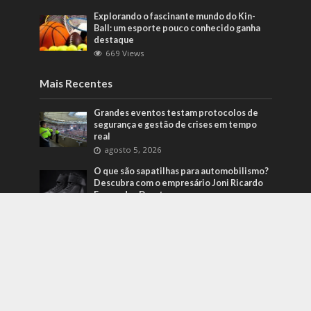
Explorando o fascinante mundo do Kin-
Ball: um esporte pouco conhecido ganha
destaque
669 Views
Mais Recentes
Grandes eventos testam protocolos de
segurança e gestão de crises em tempo
real
agosto 5, 2026
O que são sapatilhas para automobilismo?
Descubra com o empresário Joni Ricardo
Fernandes Duarte
outubro 4, 2022
Duvido que você saiba o que são motores
preparados
outubro 4, 2022
contato@folhaparaiba.com.br
- tel.(11)91754-6532