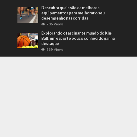
Descubra quais são os melhores
equipamentos para melhorar o seu
desempenho nas corridas
706 Views
Explorando o fascinante mundo do Kin-
Ball: um esporte pouco conhecido ganha
destaque
669 Views
Mais Recentes
Grandes eventos testam protocolos de
segurança e gestão de crises em tempo
real
agosto 5, 2026
O que são sapatilhas para automobilismo?
Descubra com o empresário Joni Ricardo
Fernandes Duarte
outubro 4, 2022
Duvido que você saiba o que são motores
preparados