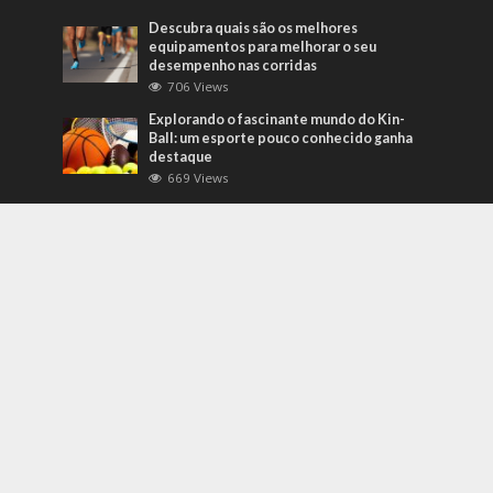
Descubra quais são os melhores
equipamentos para melhorar o seu
desempenho nas corridas
706 Views
Explorando o fascinante mundo do Kin-
Ball: um esporte pouco conhecido ganha
destaque
669 Views
Mais Recentes
Grandes eventos testam protocolos de
segurança e gestão de crises em tempo
real
agosto 5, 2026
O que são sapatilhas para automobilismo?
Descubra com o empresário Joni Ricardo
Fernandes Duarte
outubro 4, 2022
Duvido que você saiba o que são motores
preparados