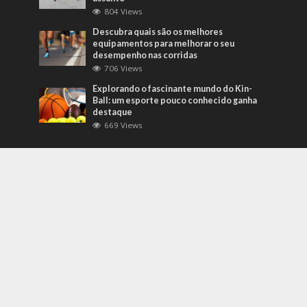
804 Views
Descubra quais são os melhores
equipamentos para melhorar o seu
desempenho nas corridas
706 Views
Explorando o fascinante mundo do Kin-
Ball: um esporte pouco conhecido ganha
destaque
669 Views
Mais Recentes
Grandes eventos testam protocolos de
segurança e gestão de crises em tempo
real
agosto 5, 2026
O que são sapatilhas para automobilismo?
Descubra com o empresário Joni Ricardo
Fernandes Duarte
outubro 4, 2022
Duvido que você saiba o que são motores