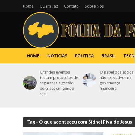
Home
Quem Faz
Contato
Sobre Nós
HOME
NOTICIAS
POLITICA
BRASIL
TECN
Grandes eventos
O papel dos sócios
testam protocolos de
não executivos na
segurança e gestão
governança
de crises em tempo
financeira
real
Tag - O que aconteceu com Sidnei Piva de Jesus