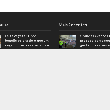
pular
Mais Recentes
Leite vegetal: tipos,
Grandes eventos 
benefícios e tudo o que um
protocolos de seg
vegano precisa saber sobre
gestão de crises 
o assunto
real
806 Views
agosto 5, 2026
Descubra quais são os
O que são sapatil
melhores equipamentos
automobilismo? D
para melhorar o seu
com o empresário 
desempenho nas corridas
Ricardo Fernande
706 Views
outubro 4, 2022
Explorando o fascinante
Duvido que você s
mundo do Kin-Ball: um
são motores prep
esporte pouco conhecido
outubro 4, 2022
ganha destaque
669 Views