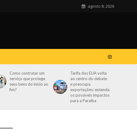
agosto 8, 2026
Como contratar um
Tarifa dos EUA volta
serviço que protege
ao centro do debate
seus bens do início ao
e preocupa
fim?
exportações: entenda
os possíveis impactos
para a Paraíba