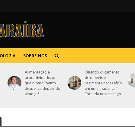
OLOGIA
SOBRE NÓS
Alimentação e
Quando o içamento
produtividade: por
de móveis é
que o rendimento
realmente necessário
despenca depois do
em uma mudança?
almoço?
Entenda neste artigo