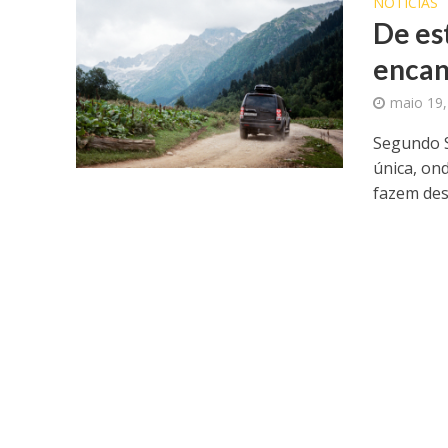
NOTICIAS
De es
encan
maio 19,
Segundo Si
única, on
fazem dest