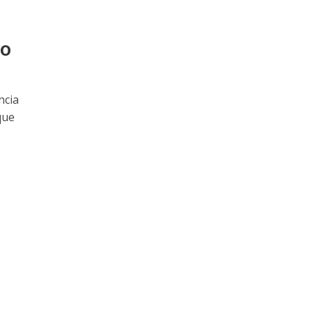
ro
ncia
que