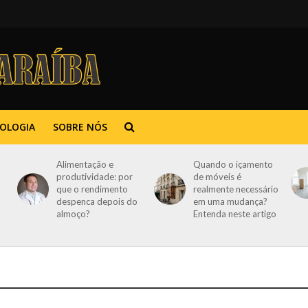
OLOGIA
SOBRE NÓS
Alimentação e
Quando o içamento
produtividade: por
de móveis é
que o rendimento
realmente necessário
despenca depois do
em uma mudança?
almoço?
Entenda neste artigo