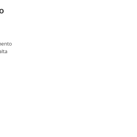
 o
mento
alta