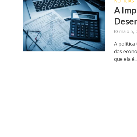
NOTICIAS
A Impo
Desen
maio 5, 
A polític
das econo
que ela é..