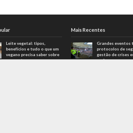
pular
Mais Recentes
Leite vegetal: tipos,
Grandes eventos 
benefícios e tudo o que um
protocolos de seg
vegano precisa saber sobre
gestão de crises 
o assunto
real
806 Views
agosto 5, 2026
Descubra quais são os
O que são sapatil
melhores equipamentos
automobilismo? D
para melhorar o seu
com o empresário 
desempenho nas corridas
Ricardo Fernande
706 Views
outubro 4, 2022
Explorando o fascinante
Duvido que você s
mundo do Kin-Ball: um
são motores prep
esporte pouco conhecido
outubro 4, 2022
ganha destaque
669 Views