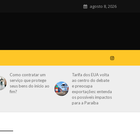
agosto 8, 2026
Como contratar um
Tarifa dos EUA volta
serviço que protege
ao centro do debate
seus bens do início ao
e preocupa
fim?
exportações: entenda
os possíveis impactos
para a Paraíba