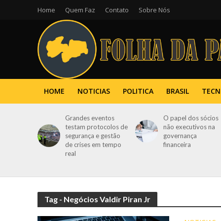
Home
Quem Faz
Contato
Sobre Nós
HOME
NOTICIAS
POLITICA
BRASIL
TECN
Grandes eventos
O papel dos sócios
testam protocolos de
não executivos na
segurança e gestão
governança
de crises em tempo
financeira
real
Tag - Negócios Valdir Piran Jr