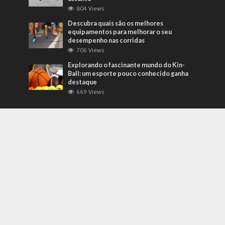
804 Views
Descubra quais são os melhores
equipamentos para melhorar o seu
desempenho nas corridas
706 Views
Explorando o fascinante mundo do Kin-
Ball: um esporte pouco conhecido ganha
destaque
669 Views
Mais Recentes
Grandes eventos testam protocolos de
segurança e gestão de crises em tempo
real
agosto 5, 2026
O que são sapatilhas para automobilismo?
Descubra com o empresário Joni Ricardo
Fernandes Duarte
outubro 4, 2022
Duvido que você saiba o que são motores