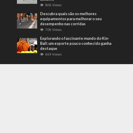
806 Views
Descubra quais são os melhores
equipamentos para melhorar o seu
desempenho nas corridas
706 Views
Explorando o fascinante mundo do Kin-
Ball: um esporte pouco conhecido ganha
destaque
669 Views
Mais Recentes
Grandes eventos testam protocolos de
segurança e gestão de crises em tempo
real
agosto 5, 2026
O que são sapatilhas para automobilismo?
Descubra com o empresário Joni Ricardo
Fernandes Duarte
outubro 4, 2022
Duvido que você saiba o que são motores