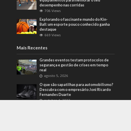
equipamentos para melhorar o seu
desempenho nas corridas
706 Views
Explorando o fascinante mundo do Kin-
Ball: um esporte pouco conhecido ganha
destaque
669 Views
Mais Recentes
Grandes eventos testam protocolos de
segurança e gestão de crises em tempo
real
agosto 5, 2026
O que são sapatilhas para automobilismo?
Descubra com o empresário Joni Ricardo
Fernandes Duarte
outubro 4, 2022
Duvido que você saiba o que são motores
preparados
outubro 4, 2022