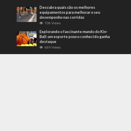
Descubra quais são os melhores
equipamentos para melhorar o seu
desempenho nas corridas
706 Views
Explorando o fascinante mundo do Kin-
Ball: um esporte pouco conhecido ganha
destaque
669 Views
Mais Recentes
Grandes eventos testam protocolos de
segurança e gestão de crises em tempo
real
agosto 5, 2026
O que são sapatilhas para automobilismo?
Descubra com o empresário Joni Ricardo
Fernandes Duarte
outubro 4, 2022
Duvido que você saiba o que são motores
preparados