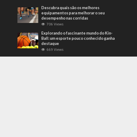
Descubra quais são os melhores
equipamentos para melhorar o seu
desempenho nas corridas
706 Views
Explorando o fascinante mundo do Kin-
Ball: um esporte pouco conhecido ganha
destaque
669 Views
Mais Recentes
Grandes eventos testam protocolos de
segurança e gestão de crises em tempo
real
agosto 5, 2026
O que são sapatilhas para automobilismo?
Descubra com o empresário Joni Ricardo
Fernandes Duarte
outubro 4, 2022
Duvido que você saiba o que são motores
preparados