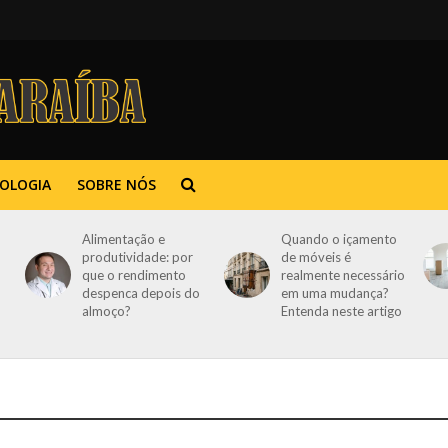
OLOGIA
SOBRE NÓS
Alimentação e
Quando o içamento
produtividade: por
de móveis é
que o rendimento
realmente necessário
despenca depois do
em uma mudança?
almoço?
Entenda neste artigo