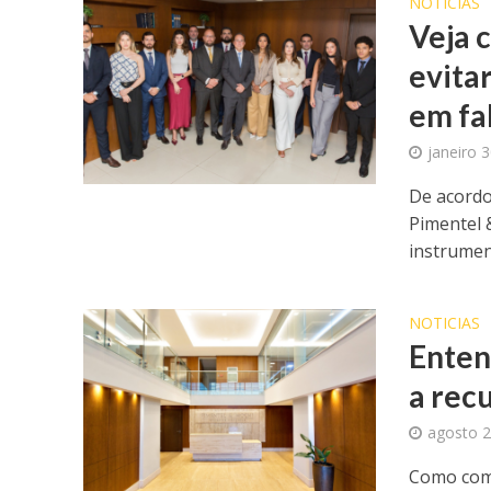
NOTICIAS
Veja 
evita
em fa
janeiro 
De acordo
Pimentel 
instrument
NOTICIAS
Enten
a recu
agosto 2
Como come