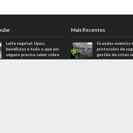
pular
Mais Recentes
Leite vegetal: tipos,
Grandes eventos 
benefícios e tudo o que um
protocolos de seg
vegano precisa saber sobre
gestão de crises 
o assunto
real
806 Views
agosto 5, 2026
Descubra quais são os
O que são sapatil
melhores equipamentos
automobilismo? D
para melhorar o seu
com o empresário 
desempenho nas corridas
Ricardo Fernande
706 Views
outubro 4, 2022
Explorando o fascinante
Duvido que você s
mundo do Kin-Ball: um
são motores prep
esporte pouco conhecido
outubro 4, 2022
ganha destaque
669 Views