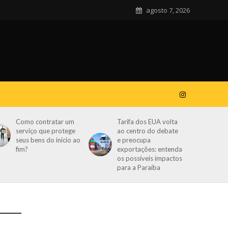
agosto 7, 2026
Como contratar um
Tarifa dos EUA volta
serviço que protege
ao centro do debate
seus bens do início ao
e preocupa
fim?
exportações: entenda
os possíveis impactos
para a Paraíba