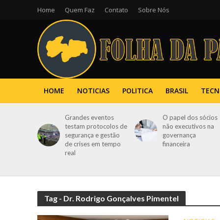
Home
Quem Faz
Contato
Sobre Nós
HOME
NOTICIAS
POLITICA
BRASIL
TECN
Grandes eventos
O papel dos sócios
testam protocolos de
não executivos na
segurança e gestão
governança
de crises em tempo
financeira
real
Tag - Dr. Rodrigo Gonçalves Pimentel