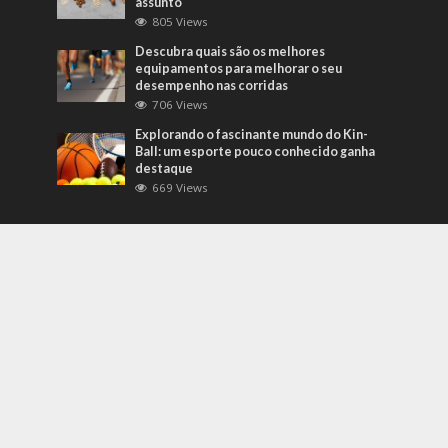
assunto
805 Views
Descubra quais são os melhores
equipamentos para melhorar o seu
desempenho nas corridas
706 Views
Explorando o fascinante mundo do Kin-
Ball: um esporte pouco conhecido ganha
destaque
669 Views
Mais Recentes
Grandes eventos testam protocolos de
segurança e gestão de crises em tempo
real
agosto 5, 2026
O que são sapatilhas para automobilismo?
Descubra com o empresário Joni Ricardo
Fernandes Duarte
outubro 4, 2022
Duvido que você saiba o que são motores