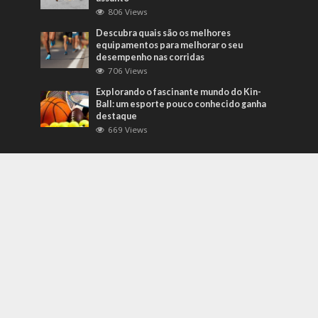
806 Views
Descubra quais são os melhores
equipamentos para melhorar o seu
desempenho nas corridas
706 Views
Explorando o fascinante mundo do Kin-
Ball: um esporte pouco conhecido ganha
destaque
669 Views
Mais Recentes
Grandes eventos testam protocolos de
segurança e gestão de crises em tempo
real
agosto 5, 2026
O que são sapatilhas para automobilismo?
Descubra com o empresário Joni Ricardo
Fernandes Duarte
outubro 4, 2022
Duvido que você saiba o que são motores