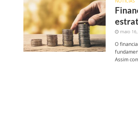
NOTICIAS
Finan
estra
maio 16,
O financi
fundament
Assim com