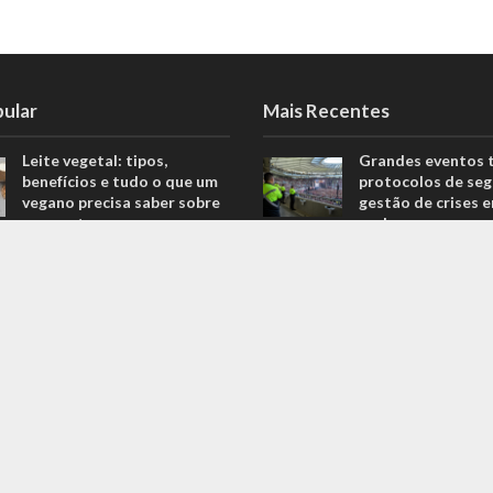
pular
Mais Recentes
Leite vegetal: tipos,
Grandes eventos 
benefícios e tudo o que um
protocolos de seg
vegano precisa saber sobre
gestão de crises 
o assunto
real
806 Views
agosto 5, 2026
Descubra quais são os
O que são sapatil
melhores equipamentos
automobilismo? D
para melhorar o seu
com o empresário 
desempenho nas corridas
Ricardo Fernande
706 Views
outubro 4, 2022
Explorando o fascinante
Duvido que você s
mundo do Kin-Ball: um
são motores prep
esporte pouco conhecido
outubro 4, 2022
ganha destaque
669 Views