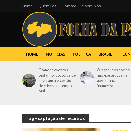
Home
Quem Faz
Contato
Sobre Nós
HOME
NOTICIAS
POLITICA
BRASIL
TECN
Grandes eventos
O papel dos sócios
testam protocolos de
não executivos na
segurança e gestão
governança
de crises em tempo
financeira
real
Tag - captação de recursos