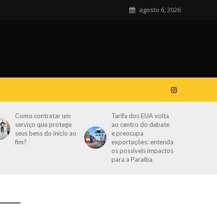
agosto 6, 2026
Como contratar um
Tarifa dos EUA volta
serviço que protege
ao centro do debate
seus bens do início ao
e preocupa
fim?
exportações: entenda
os possíveis impactos
para a Paraíba