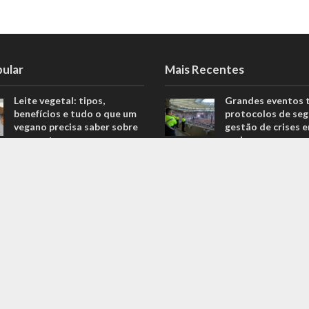
pular
Mais Recentes
Leite vegetal: tipos,
Grandes eventos 
benefícios e tudo o que um
protocolos de seg
vegano precisa saber sobre
gestão de crises 
o assunto
real
806 Views
agosto 5, 2026
Descubra quais são os
Duvido que você s
melhores equipamentos
são motores prep
para melhorar o seu
outubro 4, 2022
desempenho nas corridas
Com qualidade co
706 Views
cliente: conheça a
Explorando o fascinante
preta da Solpack 
mundo do Kin-Ball: um
outubro 20, 2022
esporte pouco conhecido
ganha destaque
669 Views