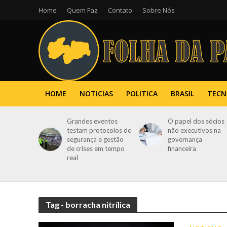
Home
Quem Faz
Contato
Sobre Nós
HOME
NOTICIAS
POLITICA
BRASIL
TECN
Grandes eventos
O papel dos sócios
testam protocolos de
não executivos na
segurança e gestão
governança
de crises em tempo
financeira
real
Tag - borracha nitrílica