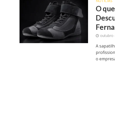
NOTICIAS
O que
Descu
Ferna
outubro 
A sapatil
profissio
o empresár