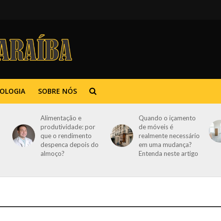
OLOGIA
SOBRE NÓS
Alimentação e
Quando o içamento
produtividade: por
de móveis é
que o rendimento
realmente necessário
despenca depois do
em uma mudança?
almoço?
Entenda neste artigo