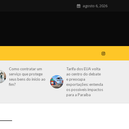
agosto 6, 2026
Como contratar um
Tarifa dos EUA volta
serviço que protege
ao centro do debate
seus bens do início ao
e preocupa
fim?
exportações: entenda
os possíveis impactos
para a Paraíba