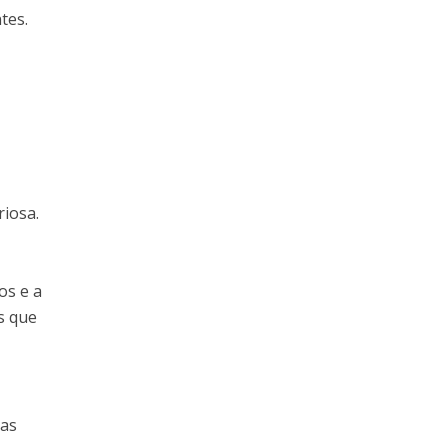
tes.
riosa.
os e a
s que
mas