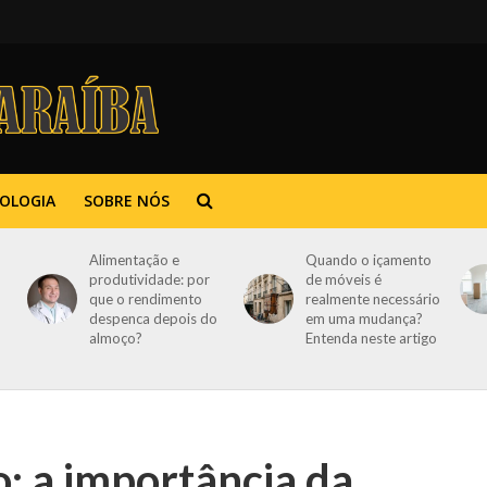
OLOGIA
SOBRE NÓS
Alimentação e
Quando o içamento
produtividade: por
de móveis é
que o rendimento
realmente necessário
despenca depois do
em uma mudança?
almoço?
Entenda neste artigo
: a importância da