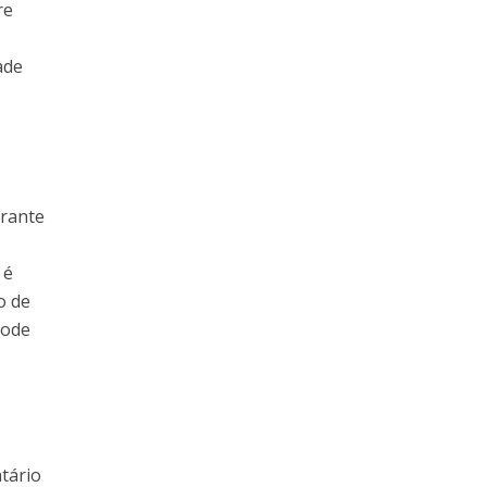
re
ade
urante
 é
o de
pode
tário