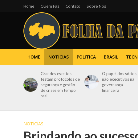
Home
Quem Faz
Contato
Sobre Nós
HOME
NOTICIAS
POLITICA
BRASIL
TECN
Grandes eventos
O papel dos sócios
testam protocolos de
não executivos na
segurança e gestão
governança
de crises em tempo
financeira
real
NOTICIAS
Brindando ao sucesso