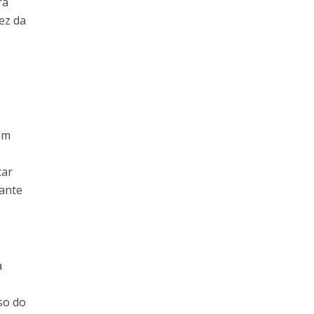
ra
ez da
gem
tar
rante
a
so do