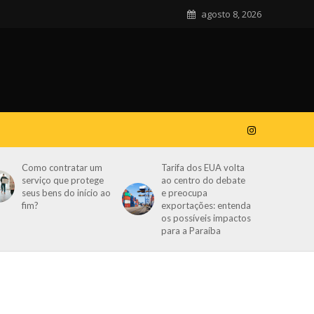
agosto 8, 2026
Como contratar um
Tarifa dos EUA volta
serviço que protege
ao centro do debate
seus bens do início ao
e preocupa
fim?
exportações: entenda
os possíveis impactos
para a Paraíba