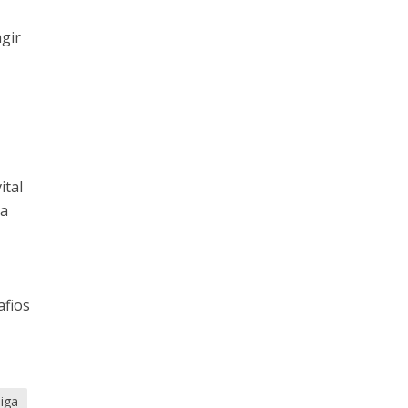
agir
ital
ra
afios
iga