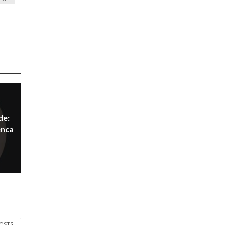
de:
enca
POSTS