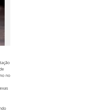
rtação
 de
ino no
lexas
undo