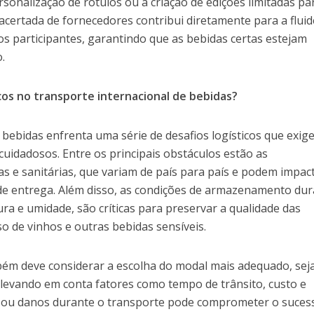
sonalização de rótulos ou a criação de edições limitadas pa
 acertada de fornecedores contribui diretamente para a fluid
dos participantes, garantindo que as bebidas certas estejam
.
icos no transporte internacional de bebidas?
 bebidas enfrenta uma série de desafios logísticos que exi
uidadosos. Entre os principais obstáculos estão as
s e sanitárias, que variam de país para país e podem impac
 de entrega. Além disso, as condições de armazenamento du
a e umidade, são críticas para preservar a qualidade das
o de vinhos e outras bebidas sensíveis.
mbém deve considerar a escolha do modal mais adequado, sej
 levando em conta fatores como tempo de trânsito, custo e
s ou danos durante o transporte pode comprometer o suces