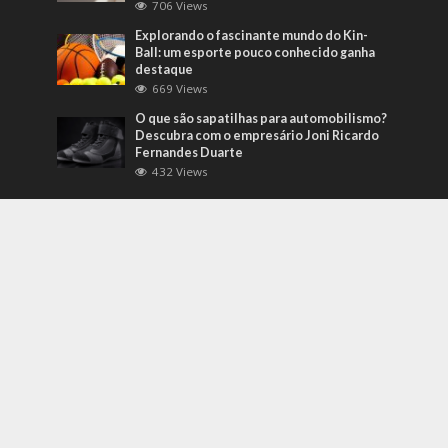
706 Views
Explorando o fascinante mundo do Kin-
Ball: um esporte pouco conhecido ganha
destaque
669 Views
O que são sapatilhas para automobilismo?
Descubra com o empresário Joni Ricardo
Fernandes Duarte
432 Views
Mais Recentes
Grandes eventos testam protocolos de
segurança e gestão de crises em tempo
real
agosto 5, 2026
Duvido que você saiba o que são motores
preparados
outubro 4, 2022
Com qualidade com foco no cliente:
conheça a tela preta da Solpack Agronet
outubro 20, 2022