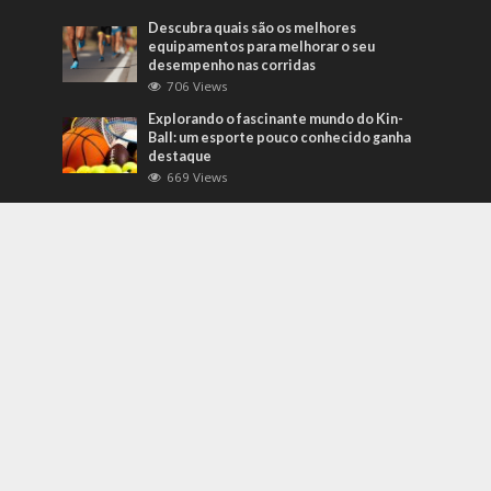
Descubra quais são os melhores
equipamentos para melhorar o seu
desempenho nas corridas
706 Views
Explorando o fascinante mundo do Kin-
Ball: um esporte pouco conhecido ganha
destaque
669 Views
Mais Recentes
Grandes eventos testam protocolos de
segurança e gestão de crises em tempo
real
agosto 5, 2026
O que são sapatilhas para automobilismo?
Descubra com o empresário Joni Ricardo
Fernandes Duarte
outubro 4, 2022
Duvido que você saiba o que são motores
preparados