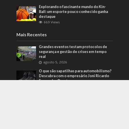
Explorando o fascinante mundo do Kin-
Ball: um esporte pouco conhecido ganha
destaque
669 Views
Mais Recentes
Grandes eventos testam protocolos de
segurança e gestão de crises em tempo
real
agosto 5, 2026
O que são sapatilhas para automobilismo?
Descubra com o empresário Joni Ricardo
Fernandes Duarte
outubro 4, 2022
Duvido que você saiba o que são motores
preparados
outubro 4, 2022
contato@folhaparaiba.com.br
- tel.(11)91754-6532