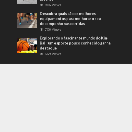
806 Views
Descubra quais são os melhores
equipamentos para melhorar o seu
desempenho nas corridas
706 Views
Explorando o fascinante mundo do Kin-
Ball: um esporte pouco conhecido ganha
destaque
669 Views
Mais Recentes
Grandes eventos testam protocolos de
segurança e gestão de crises em tempo
real
agosto 5, 2026
O que são sapatilhas para automobilismo?
Descubra com o empresário Joni Ricardo
Fernandes Duarte
outubro 4, 2022
Duvido que você saiba o que são motores