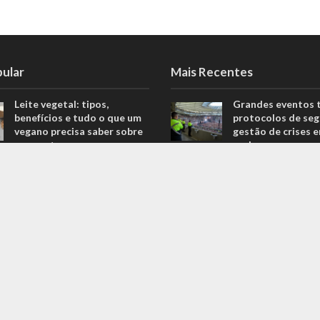
pular
Mais Recentes
Leite vegetal: tipos,
Grandes eventos 
benefícios e tudo o que um
protocolos de seg
vegano precisa saber sobre
gestão de crises 
o assunto
real
806 Views
agosto 5, 2026
Descubra quais são os
O que são sapatil
melhores equipamentos
automobilismo? D
para melhorar o seu
com o empresário 
desempenho nas corridas
Ricardo Fernande
706 Views
outubro 4, 2022
Explorando o fascinante
Duvido que você s
mundo do Kin-Ball: um
são motores prep
esporte pouco conhecido
outubro 4, 2022
ganha destaque
669 Views