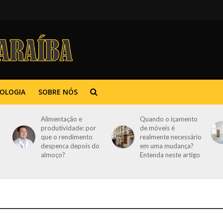
OLOGIA
SOBRE NÓS
Alimentação e
Quando o içamento
produtividade: por
de móveis é
que o rendimento
realmente necessário
despenca depois do
em uma mudança?
almoço?
Entenda neste artigo