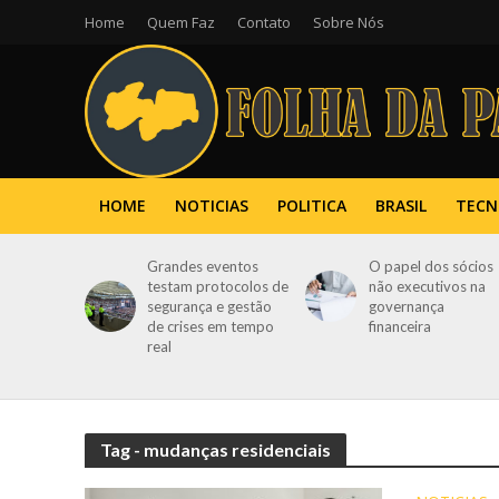
Home
Quem Faz
Contato
Sobre Nós
HOME
NOTICIAS
POLITICA
BRASIL
TECN
Grandes eventos
O papel dos sócios
testam protocolos de
não executivos na
segurança e gestão
governança
de crises em tempo
financeira
real
Tag - mudanças residenciais