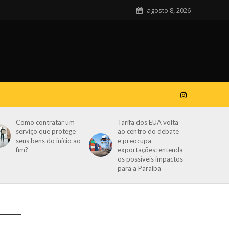
agosto 8, 2026
Como contratar um
Tarifa dos EUA volta
serviço que protege
ao centro do debate
seus bens do início ao
e preocupa
fim?
exportações: entenda
os possíveis impactos
para a Paraíba