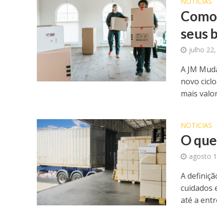
NOTICIAS
Como 
seus b
julho 22
A JM Muda
novo cicl
mais valor
NOTICIAS
O que
agosto 1
A definiçã
cuidados 
até a entr