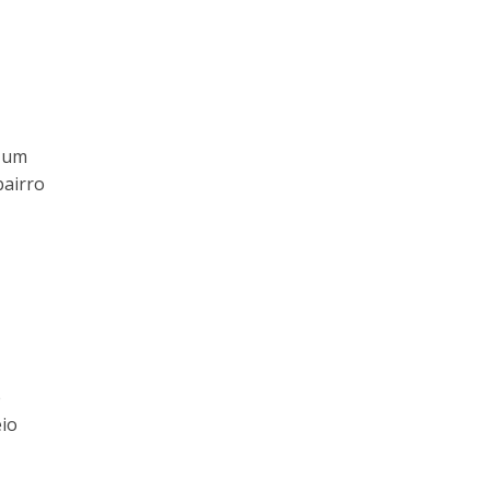
r um
bairro
e
eio