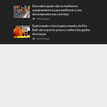
Descubra quais são os melhores
equipamentos para melhorar o seu
desempenho nas corridas
706 Views
Explorando o fascinante mundo do Kin-
Ball: um esporte pouco conhecido ganha
destaque
669 Views
Mais Recentes
Grandes eventos testam protocolos de
segurança e gestão de crises em tempo
real
agosto 5, 2026
O que são sapatilhas para automobilismo?
Descubra com o empresário Joni Ricardo
Fernandes Duarte
outubro 4, 2022
Duvido que você saiba o que são motores
preparados