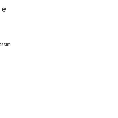
 e
 assim