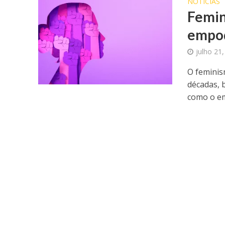
NOTICIAS
Femin
empod
julho 21
O feminis
décadas, 
como o e