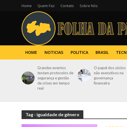
Home
Quem Faz
Contato
Sobre Nós
HOME
NOTICIAS
POLITICA
BRASIL
TECN
Grandes eventos
O papel dos sócios
testam protocolos de
não executivos na
segurança e gestão
governança
de crises em tempo
financeira
real
Tag - igualdade de gênero