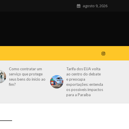
agosto 9, 2026
Como contratar um
Tarifa dos EUA volta
serviço que protege
ao centro do debate
seus bens do início ao
e preocupa
fim?
exportações: entenda
os possíveis impactos
para a Paraíba