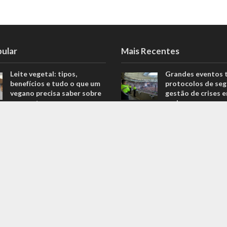
pular
Mais Recentes
Leite vegetal: tipos,
Grandes eventos 
benefícios e tudo o que um
protocolos de seg
vegano precisa saber sobre
gestão de crises 
o assunto
real
806 Views
agosto 5, 2026
Descubra quais são os
O que são sapatil
melhores equipamentos
automobilismo? D
para melhorar o seu
com o empresário 
desempenho nas corridas
Ricardo Fernande
706 Views
outubro 4, 2022
Explorando o fascinante
Duvido que você s
mundo do Kin-Ball: um
são motores prep
esporte pouco conhecido
outubro 4, 2022
ganha destaque
669 Views