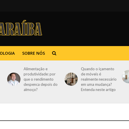
OLOGIA
SOBRE NÓS
Alimentação e
Quando o içamento
produtividade: por
de móveis é
que o rendimento
realmente necessário
despenca depois do
em uma mudança?
almoço?
Entenda neste artigo