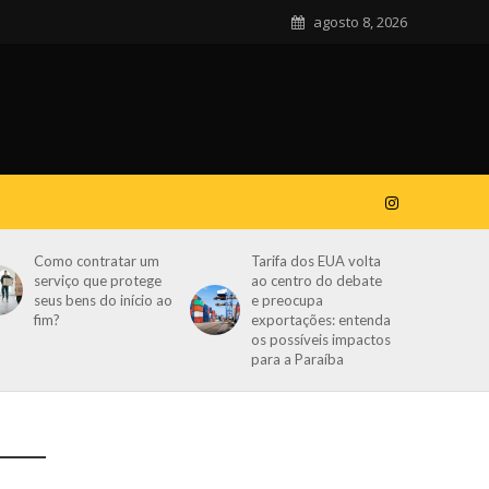
agosto 8, 2026
Como contratar um
Tarifa dos EUA volta
serviço que protege
ao centro do debate
seus bens do início ao
e preocupa
fim?
exportações: entenda
os possíveis impactos
para a Paraíba