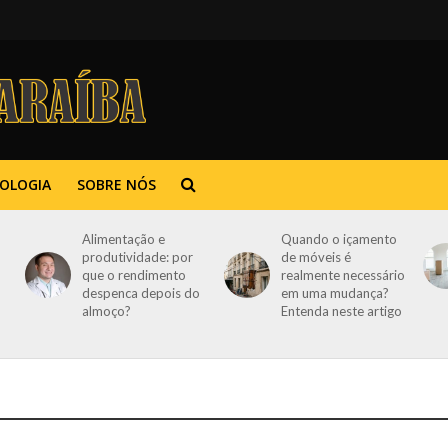
OLOGIA
SOBRE NÓS
Alimentação e
Quando o içamento
produtividade: por
de móveis é
que o rendimento
realmente necessário
despenca depois do
em uma mudança?
almoço?
Entenda neste artigo