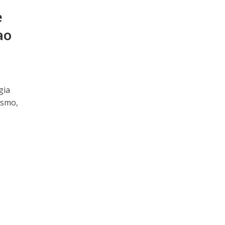
e
ao
gia
ismo,