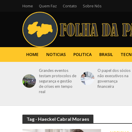
Home
Quem Faz
Contato
Sobre Nós
HOME
NOTICIAS
POLITICA
BRASIL
TECN
Grandes eventos
O papel dos sócios
testam protocolos de
não executivos na
segurança e gestão
governança
de crises em tempo
financeira
real
Tag - Haeckel Cabral Moraes