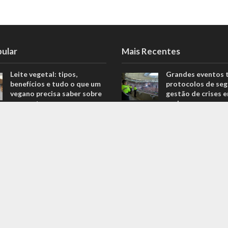
pular
Mais Recentes
Leite vegetal: tipos,
Grandes eventos 
benefícios e tudo o que um
protocolos de seg
vegano precisa saber sobre
gestão de crises 
o assunto
real
806 Views
agosto 5, 2026
Descubra quais são os
O que são sapatil
melhores equipamentos
automobilismo? D
para melhorar o seu
com o empresário 
desempenho nas corridas
Ricardo Fernande
706 Views
outubro 4, 2022
Explorando o fascinante
Duvido que você s
mundo do Kin-Ball: um
são motores prep
esporte pouco conhecido
outubro 4, 2022
ganha destaque
669 Views