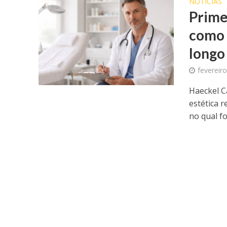
NOTICIAS
Prime
como 
longo
fevereir
Haeckel C
estética 
no qual fo