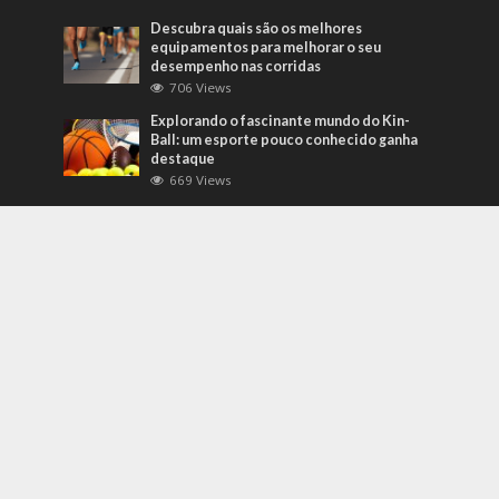
Descubra quais são os melhores
equipamentos para melhorar o seu
desempenho nas corridas
706 Views
Explorando o fascinante mundo do Kin-
Ball: um esporte pouco conhecido ganha
destaque
669 Views
Mais Recentes
Grandes eventos testam protocolos de
segurança e gestão de crises em tempo
real
agosto 5, 2026
O que são sapatilhas para automobilismo?
Descubra com o empresário Joni Ricardo
Fernandes Duarte
outubro 4, 2022
Duvido que você saiba o que são motores
preparados