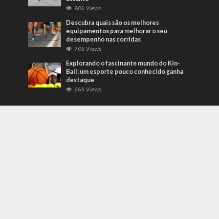
806 Views
Descubra quais são os melhores
equipamentos para melhorar o seu
desempenho nas corridas
706 Views
Explorando o fascinante mundo do Kin-
Ball: um esporte pouco conhecido ganha
destaque
669 Views
Mais Recentes
Grandes eventos testam protocolos de
segurança e gestão de crises em tempo
real
agosto 5, 2026
O que são sapatilhas para automobilismo?
Descubra com o empresário Joni Ricardo
Fernandes Duarte
outubro 4, 2022
Duvido que você saiba o que são motores