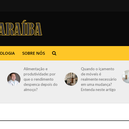
OLOGIA
SOBRE NÓS
Alimentação e
Quando o içamento
produtividade: por
de móveis é
que o rendimento
realmente necessário
despenca depois do
em uma mudança?
almoço?
Entenda neste artigo