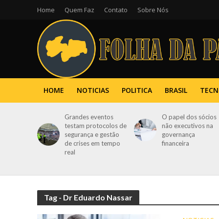
Home
Quem Faz
Contato
Sobre Nós
HOME
NOTICIAS
POLITICA
BRASIL
TECN
Grandes eventos
O papel dos sócios
testam protocolos de
não executivos na
segurança e gestão
governança
de crises em tempo
financeira
real
Tag - Dr Eduardo Nassar