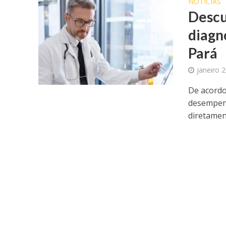
NOTICIAS
Descu
diagn
Pará
janeiro 
De acordo
desempenh
diretamen