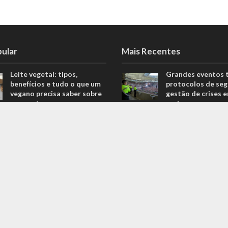
pular
Mais Recentes
Leite vegetal: tipos,
Grandes eventos 
benefícios e tudo o que um
protocolos de seg
vegano precisa saber sobre
gestão de crises 
o assunto
real
806 Views
agosto 5, 2026
Descubra quais são os
O que são sapatil
melhores equipamentos
automobilismo? D
para melhorar o seu
com o empresário 
desempenho nas corridas
Ricardo Fernande
706 Views
outubro 4, 2022
Explorando o fascinante
Duvido que você s
mundo do Kin-Ball: um
são motores prep
esporte pouco conhecido
outubro 4, 2022
ganha destaque
669 Views