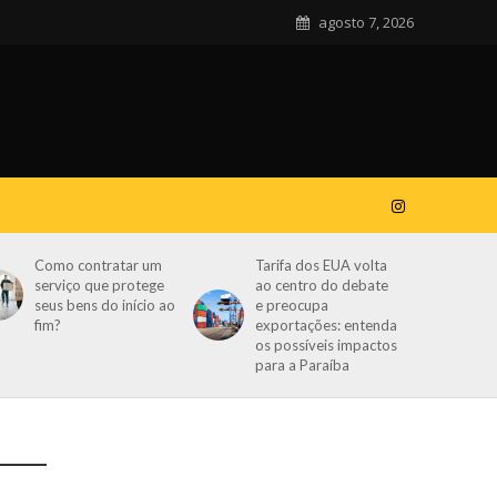
agosto 7, 2026
Como contratar um
Tarifa dos EUA volta
serviço que protege
ao centro do debate
seus bens do início ao
e preocupa
fim?
exportações: entenda
os possíveis impactos
para a Paraíba