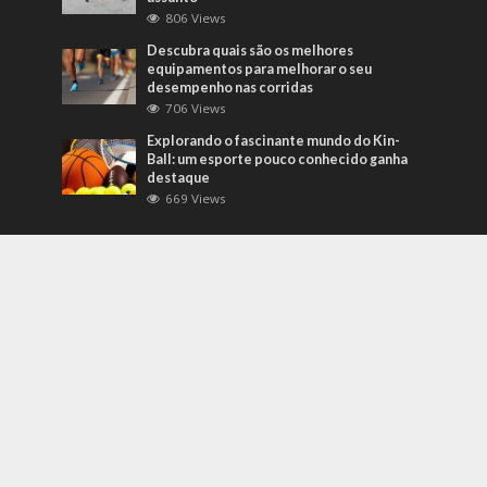
806 Views
Descubra quais são os melhores
equipamentos para melhorar o seu
desempenho nas corridas
706 Views
Explorando o fascinante mundo do Kin-
Ball: um esporte pouco conhecido ganha
destaque
669 Views
Mais Recentes
Grandes eventos testam protocolos de
segurança e gestão de crises em tempo
real
agosto 5, 2026
O que são sapatilhas para automobilismo?
Descubra com o empresário Joni Ricardo
Fernandes Duarte
outubro 4, 2022
Duvido que você saiba o que são motores