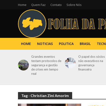
Home
Quem Faz
Contato
Sobre Nós
HOME
NOTICIAS
POLITICA
BRASIL
TECN
Grandes eventos
O papel dos sócios
testam protocolos de
não executivos na
segurança e gestão
governança
de crises em tempo
financeira
real
Tag - Christian Zini Amorim