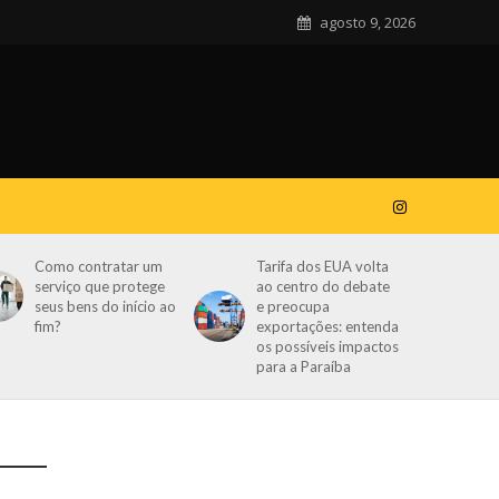
agosto 9, 2026
Como contratar um
Tarifa dos EUA volta
serviço que protege
ao centro do debate
seus bens do início ao
e preocupa
fim?
exportações: entenda
os possíveis impactos
para a Paraíba