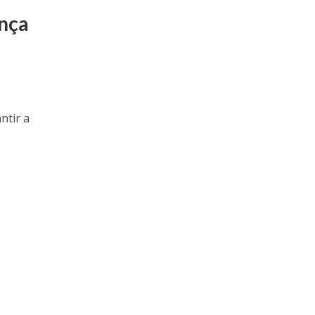
ança
ntir a