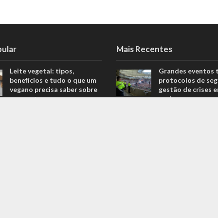
pular
Mais Recentes
Leite vegetal: tipos,
Grandes eventos 
benefícios e tudo o que um
protocolos de seg
vegano precisa saber sobre
gestão de crises 
o assunto
real
806 Views
agosto 5, 2026
Descubra quais são os
O que são sapatil
melhores equipamentos
automobilismo? D
para melhorar o seu
com o empresário 
desempenho nas corridas
Ricardo Fernande
706 Views
outubro 4, 2022
Explorando o fascinante
Duvido que você s
mundo do Kin-Ball: um
são motores prep
esporte pouco conhecido
outubro 4, 2022
ganha destaque
669 Views