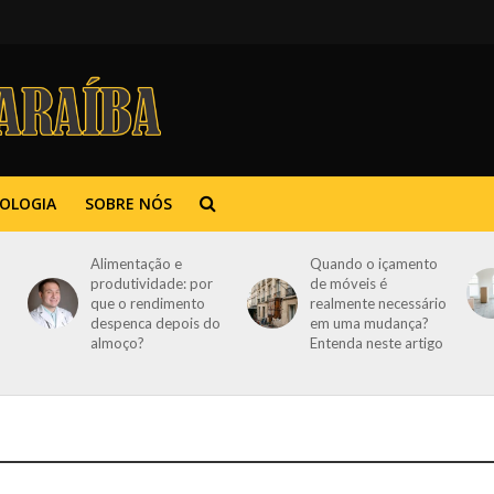
OLOGIA
SOBRE NÓS
Alimentação e
Quando o içamento
produtividade: por
de móveis é
que o rendimento
realmente necessário
despenca depois do
em uma mudança?
almoço?
Entenda neste artigo