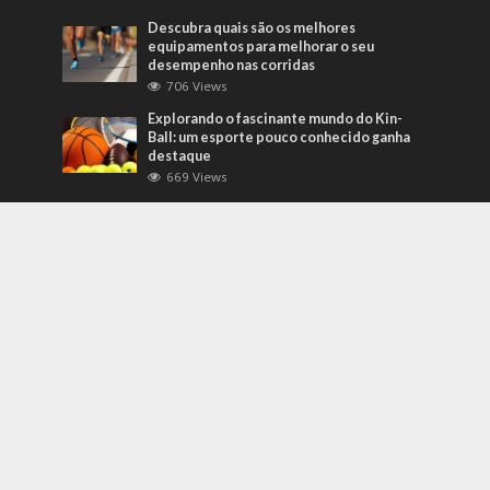
Descubra quais são os melhores
equipamentos para melhorar o seu
desempenho nas corridas
706 Views
Explorando o fascinante mundo do Kin-
Ball: um esporte pouco conhecido ganha
destaque
669 Views
Mais Recentes
Grandes eventos testam protocolos de
segurança e gestão de crises em tempo
real
agosto 5, 2026
O que são sapatilhas para automobilismo?
Descubra com o empresário Joni Ricardo
Fernandes Duarte
outubro 4, 2022
Duvido que você saiba o que são motores
preparados